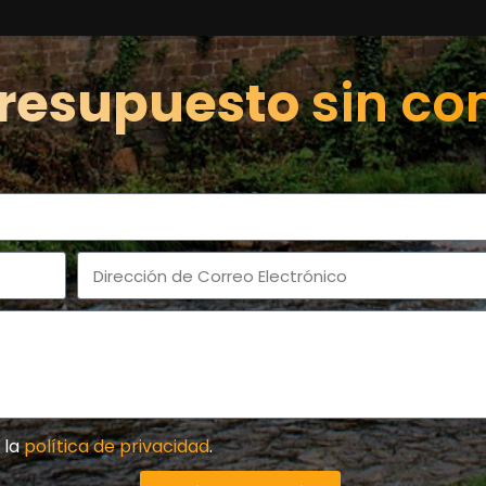
resupuesto
sin c
 la
política de privacidad
.