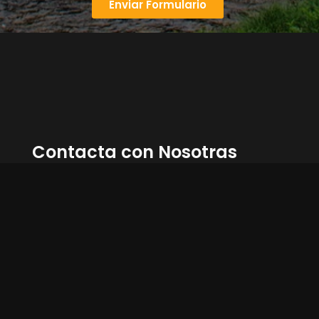
Enviar Formulario
Contacta con Nosotras
623 020 422
623 020 422
info@mlgestiondealojamientos.com
Contacta